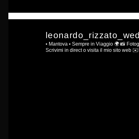
leonardo_rizzato_we
• Mantova • Sempre in Viaggio 🌍
📸 Fotog
Scrivimi in direct o visita il mio sito web ✉️