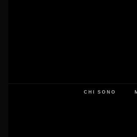
FOTOGRAFO
LEONARDO RIZZA
CHI SONO